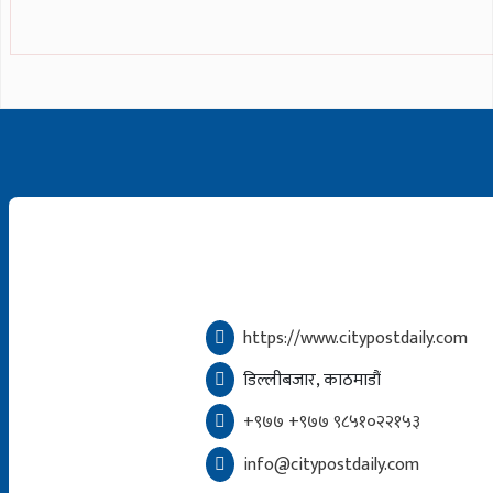
https://www.citypostdaily.com
डिल्लीबजार, काठमाडौं
+९७७ +९७७ ९८५१०२२१५३
info@citypostdaily.com