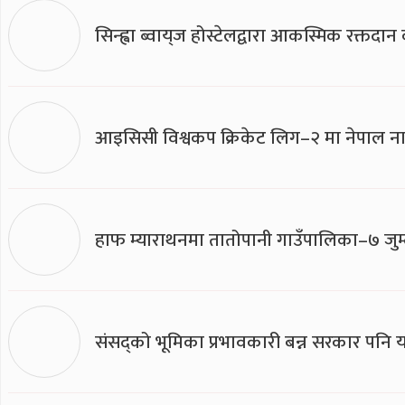
सिन्ह्वा ब्वाय्‌ज होस्टेलद्वारा आकस्मिक रक्तद
आइसिसी विश्वकप क्रिकेट लिग–२ मा नेपाल ना
हाफ म्याराथनमा तातोपानी गाउँपालिका–७ जुम्
संसद्को भूमिका प्रभावकारी बन्न सरकार पनि यसप