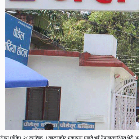
राँझा (बाँके), २८ कात्तिक । जाजरकोट भूकम्पमा घाइते भई नेपालगञ्जस्थित भे