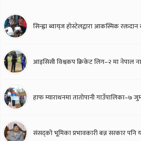
सिन्ह्वा ब्वाय्‌ज होस्टेलद्वारा आकस्मिक रक्तद
आइसिसी विश्वकप क्रिकेट लिग–२ मा नेपाल ना
हाफ म्याराथनमा तातोपानी गाउँपालिका–७ जुम्
संसद्को भूमिका प्रभावकारी बन्न सरकार पनि यसप