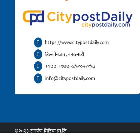
https://www.citypostdaily.com
डिल्लीबजार, काठमाडौं
+९७७ +९७७ ९८५१०२२१५३
info@citypostdaily.com
©२०२३ समर्पण मिडिया प्रा.लि.