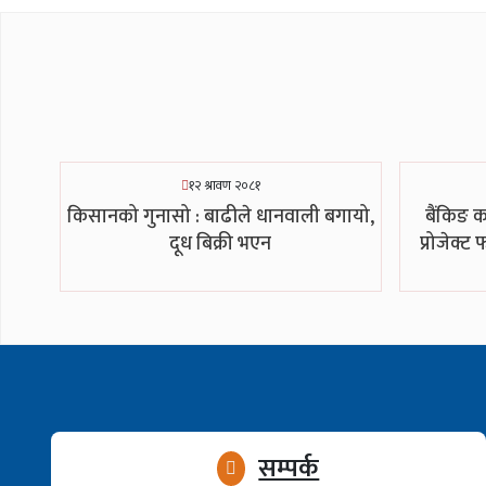
१२ श्रावण २०८१
किसानको गुनासो : बाढीले धानवाली बगायो,
बैंकिङ क
दूध बिक्री भएन
प्रोजेक्ट
सम्पर्क