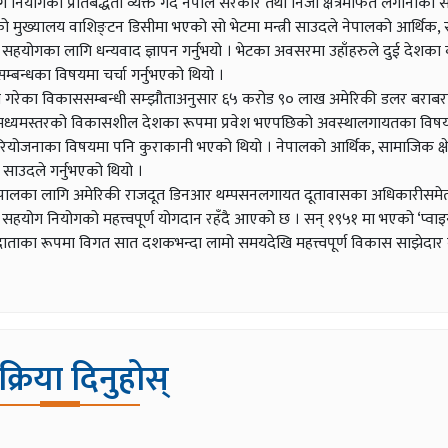
योगको प्रतिबद्धता व्यक्त गर्दै नेपाल सरकार तथा निजी क्षेत्रमार्फत लगानीका 
 मुख्यालय वाशिङ्टन डिसीमा भएको सो भेटमा मन्त्री साउदले नेपालको आर्थिक
योगका लागि धन्यवाद ज्ञापन गर्नुभयो । भेटका अवसरमा उहाँहरुले दुई देशका
बन्धका विषयमा चर्चा गर्नुभएको थियो ।
ले गरेका विकाससम्बन्धी सम्झौताअनुसार ६५ करोड ९० लाख अमेरिकी डलर बराब
र मध्यमस्तरको विकासशील देशका रूपमा प्रवेश भएपछिको अवस्थालगायतका विषय
योजनाका विषयमा पनि कुराकानी भएको थियो । नेपालको आर्थिक, सामाजिक क्षेत
 साउदले गर्नुभएको थियो ।
ी, नेपालका लागि अमेरिकी राजदूत डिनआर थम्पसनलगायत दूतावासका अधिकारीसम
ी सहयोग नियोगको महत्त्वपूर्ण योगदान रहँदै आएको छ । सन् १९५१ मा भएको ‘प्वाइ
षीय दाताका रूपमा विगत सात दशकभन्दा लामो समयदेखि महत्त्वपूर्ण विकास साझेदार
िक्रिया दिनुहोस्