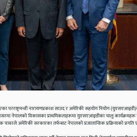
 परराष्ट्रमन्त्री नारायणप्रकाश साउद र अमेरिकी सहयोग नियोग (युएसएआइडी)क
 अवसरमा नेपालको विकासका प्राथमिकताहरूमा युएसएआइडीका चालु कार्यक्रमहरू
वरले अमेरिकी सरकारका तर्फबाट नेपालको प्रजातान्त्रिक प्रक्रियाको प्रगति 