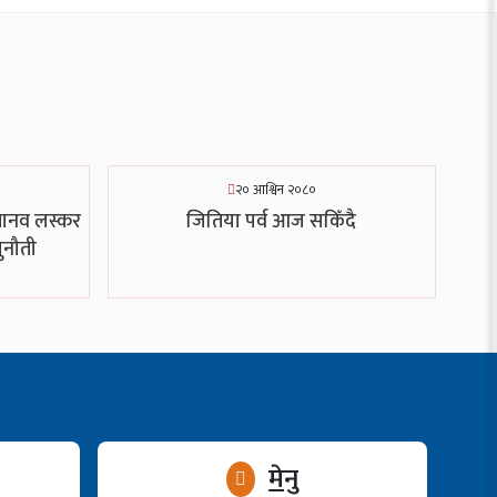
२० आश्विन २०८०
ानव लस्कर
जितिया पर्व आज सकिँदै
ुनौती
मेनु