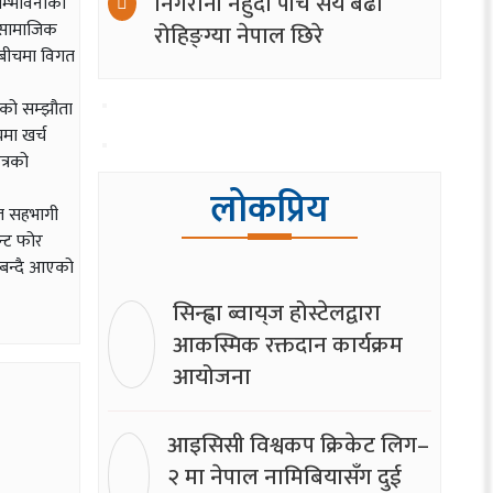
निगरानी नहुँदा पाँच सय बढी
सम्भावनाका
, सामाजिक
रोहिङ्ग्या नेपाल छिरे
 बीचमा विगत
रको सम्झौता
मा खर्च
्रको
लोकप्रिय
ेत सहभागी
न्ट फोर
 बन्दै आएको
सिन्ह्वा ब्वाय्‌ज होस्टेलद्वारा
आकस्मिक रक्तदान कार्यक्रम
आयोजना
आइसिसी विश्वकप क्रिकेट लिग–
२ मा नेपाल नामिबियासँग दुई