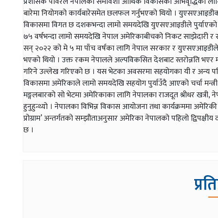
प्रशासक पावरले नेपालको समावेशी आर्थिक विकासको अभिवृद्धिका लागि नि
बारेमा नियोगको कार्यबारेसमेत छलफल गर्नुभएको थियो । युएसएआइडीको
विकासमा विगत छ दशकभन्दा लामो समयदेखि युएसएआइडीले पुर्याएको सह
७५ वर्षभन्दा लामो समयदेखि नेपाल अमेरिकाबीचको निकट साझेदारी र सम्
सन् २०२२ को मे ५ मा पाँच वर्षका लागि नेपाल सरकार र युएसएआइडी
भएको थियो । उक्त रकम नेपालले अल्पविकसित देशबाट स्तरोन्नति भए
गरिने उल्लेख गरिएको छ । यस भेटका अवसरमा सहयोगका यी र अन्य परि
विकासमा अमेरिकाले लामो समयदेखि सहयोग पुर्याउँदै आएको चर्चा मन्त्री
मङ्गलबारको सो भेटमा अमेरिकाका लागि नेपालका राजदूत श्रीधर खत्र
हुनुहुन्थ्यो । नेपालका विभिन्न विकास आयोजना तथा कार्यक्रममा अमेरिक
प्रोग्राम’ अन्तर्गतको सम्झौताअनुसार अमेरिका नेपालको पहिलो द्विपक्
छ ।
प्रत