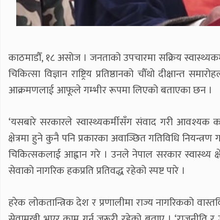
काठमाडौँ, १८ असोज । जनताको उपचारमा सक्रिय स्वास्थ्यकर्मी
चिकित्सा विज्ञान राष्ट्रिय प्रतिष्ठानको चौँथो दीक्षान्त 
आक्रमणलाई आफूले गम्भीर रूपमा लिएको बताएका छन ।
‘यसबारे सरकारले स्वास्थ्यकर्मीसँग संवाद गरी आवश्यक का
क्षेत्रमा हुने कुनै पनि प्रकारका अवाञ्छित गतिविधि नियन्त्र
चिकित्सकलाई आह्वान गरे । उनले नेपाल सरकार स्वास्थ्य क्षे
सेवाको नागरिक हकप्रति प्रतिवद्ध रहेको स्पष्ट पारे ।
हरेक लोकतान्त्रिक देश र प्रणालीमा राज्य नागरिकको वास्तवि
सेवामुखी भएर काम गर्न जरूरी रहेको बताए । ‘राजनीति र जीव