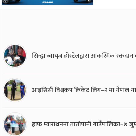
सिन्ह्वा ब्वाय्‌ज होस्टेलद्वारा आकस्मिक रक्तद
आइसिसी विश्वकप क्रिकेट लिग–२ मा नेपाल ना
हाफ म्याराथनमा तातोपानी गाउँपालिका–७ जुम्