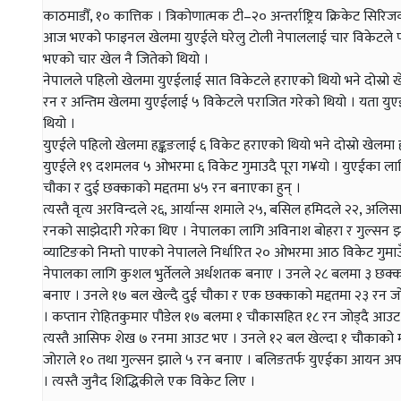
काठमाडौँ, १० कात्तिक । त्रिकोणात्मक टी–२० अन्तर्राष्ट्रिय क्रिकेट सिरि
आज भएको फाइनल खेलमा युएईले घरेलु टोली नेपाललाई चार विकेटले पर
भएको चार खेल नै जितेको थियो ।
नेपालले पहिलो खेलमा युएईलाई सात विकेटले हराएको थियो भने दोस्रो खेल
रन र अन्तिम खेलमा युएईलाई ५ विकेटले पराजित गरेको थियो । यता युएईले
थियो ।
युएईले पहिलो खेलमा हङ्कङलाई ६ विकेट हराएको थियो भने दोस्रो खेल
युएईले १९ दशमलव ५ ओभरमा ६ विकेट गुमाउदै पूरा ग¥यो । युएईका ला
चौका र दुई छक्काको मद्दतमा ४५ रन बनाएका हुन् ।
त्यस्तै वृत्य अरविन्दले २६, आर्यान्स शमाले २५, बसिल हमिदले २२, अलि
रनको साझेदारी गरेका थिए । नेपालका लागि अविनाश बोहरा र गुल्सन झ
व्याटिङको निम्तो पाएको नेपालले निर्धारित २० ओभरमा आठ विकेट गुम
नेपालका लागि कुशल भुर्तेलले अर्धशतक बनाए । उनले २८ बलमा ३ छक्का
बनाए । उनले १७ बल खेल्दै दुई चौका र एक छक्काको मद्दतमा २३ रन जोडे
। कप्तान रोहितकुमार पौडेल १७ बलमा १ चौकासहित १८ रन जोड्दै आउट
त्यस्तै आसिफ शेख ७ रनमा आउट भए । उनले १२ बल खेल्दा १ चौकाको मद
जोराले १० तथा गुल्सन झाले ५ रन बनाए । बलिङतर्फ युएईका आयन अफ्
। त्यस्तै जुनैद शिद्धिकीले एक विकेट लिए ।