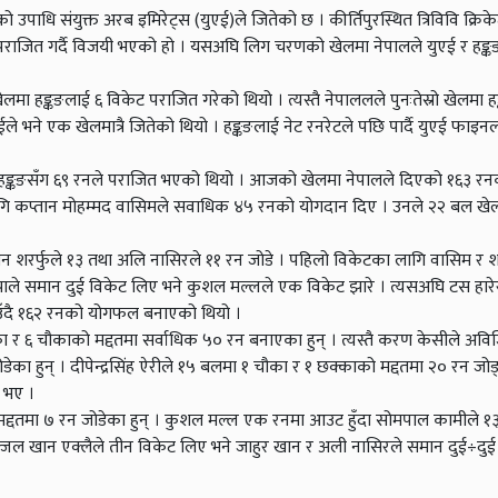
जको उपाधि संयुक्त अरब इमिरेट्स (युएई)ले जितेको छ । कीर्तिपुरस्थित त्रिविवि क्रिक
ाजित गर्दै विजयी भएको हो । यसअघि लिग चरणको खेलमा नेपालले युएई र हङ्कङ
मा हङ्कङलाई ६ विकेट पराजित गरेको थियो । त्यस्तै नेपाललले पुनःतेस्रो खेलमा 
 भने एक खेलमात्रै जितेको थियो । हङ्कङलाई नेट रनरेटले पछि पार्दै युएई फाइन
मा हङ्कङसँग ६९ रनले पराजित भएको थियो । आजको खेलमा नेपालले दिएको १६३ रनक
गि कप्तान मोहम्मद वासिमले सवाधिक ४५ रनको योगदान दिए । उनले २२ बल खेल्
सान शरर्फुले १३ तथा अलि नासिरले ११ रन जोडे । पहिलो विकेटका लागि वासिम र शर
ाले समान दुई विकेट लिए भने कुशल मल्लले एक विकेट झारे । त्यसअघि टस हारे
ाउँदै १६२ रनको योगफल बनाएको थियो ।
 र ६ चौकाको मद्दतमा सर्वाधिक ५० रन बनाएका हुन् । त्यस्तै करण केसीले अव
का हुन् । दीपेन्द्रसिंह ऐरीले १५ बलमा १ चौका र १ छक्काको मद्दतमा २० रन जो
 भए ।
्दतमा ७ रन जोडेका हुन् । कुशल मल्ल एक रनमा आउट हुँदा सोमपाल कामीले १३
जल खान एक्लैले तीन विकेट लिए भने जाहुर खान र अली नासिरले समान दुई÷दुई 