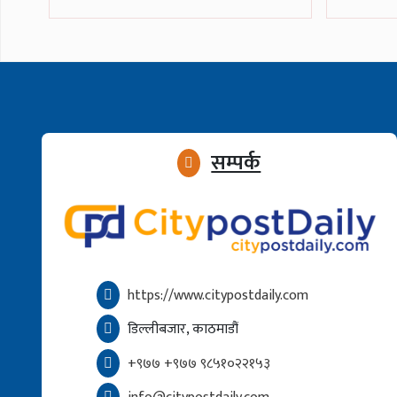
सम्पर्क
https://www.citypostdaily.com
डिल्लीबजार, काठमाडौं
+९७७ +९७७ ९८५१०२२१५३