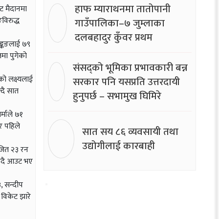
हाफ म्याराथनमा तातोपानी
ेट मैदानमा
विरुद्ध
गाउँपालिका–७ जुम्लाका
दलबहादुर कुँवर प्रथम
हङ्कङलाई ७९
लमा पुगेको
संसद्को भूमिका प्रभावकारी बन्न
ो लक्ष्यलाई
सरकार पनि यसप्रति उत्तरदायी
दै सात
हुनुपर्छ – सभामुख घिमिरे
्माले ७१
र पहिले
सात सय ८६ व्यवसायी तथा
उद्योगीलाई कारबाही
िजित २३ रन
ड्दै आउट भए
, सन्दीप
विकेट झारे