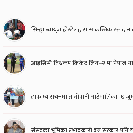
सिन्ह्वा ब्वाय्‌ज होस्टेलद्वारा आकस्मिक रक्तद
आइसिसी विश्वकप क्रिकेट लिग–२ मा नेपाल ना
हाफ म्याराथनमा तातोपानी गाउँपालिका–७ जुम्
संसद्को भूमिका प्रभावकारी बन्न सरकार पनि यसप