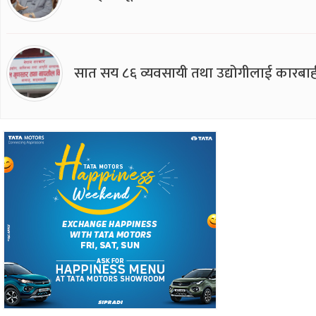
सात सय ८६ व्यवसायी तथा उद्योगीलाई कारबाह