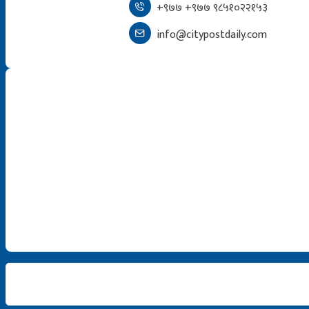
+९७७ +९७७ ९८५१०२२१५३
info@citypostdaily.com