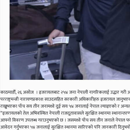
काठमाडौँ, २६ असोज । इजरायलबाट २५४ जना नेपाली नागरिकलाई उद्धार गरी आ
परराष्ट्रमन्त्री नारायणप्रकाश साउदसहित सरकारी अधिकारीहरु इजरायल जानुभएको थिय
राख्नुभएका पाँच सय तीन जनामध्ये दुई सय ५४ जनालाई नेपाल ल्याइएको र अन्यलाई
“इजरायलको तेल अभिवस्थित नेपाली राजदूतावासले सुरक्षित स्थानमा स्थानान्तर
आफ्नो विवरण उपलब्ध गराउनुभएको छ । जसमध्ये पाँच सय तीन जनाले नेपाल फर्कन अ
आवेदन गर्नुभएका ५४ जनालाई सुरक्षित स्थानमा सारिएको पनि जानकारी दिनु