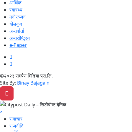
आर्थिक
स्वास्थ्य
मनोरञ्जन
खेलकुद
अन्तर्वार्ता
अन्तर्राष्ट्रिय
e-Paper
©२०२३ समर्पण मिडिया प्रा.लि.
Site By:
Binay Bajagain
×
समाचार
राजनीति