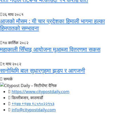
२६ माघ २०८१
आजको मौसम : यी चार प्रदेशका हिमाली भागमा हल्का
हिमपातको सम्भावना
१४ कार्तिक २०८२
महाकाली सिँचाइ आयोजना मुआब्जा वितरणमा सकस
९ माघ २०८२
सानोथिमि बाल सुधारगृहमा झडप र आगजनी
सम्पर्क
https://www.citypostdaily.com
डिल्लीबजार, काठमाडौं
+९७७ +९७७ ९८५१०२२१५३
info@citypostdaily.com