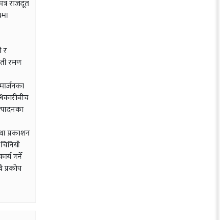
पत्र राजदूत
यमा
ी र
वती रमण
िमार्जनका
अधिकारीबीच
त्पादनका
तथा प्रकाशन
 चिनियाँ
र्य गर्ने
ै प्रकोप