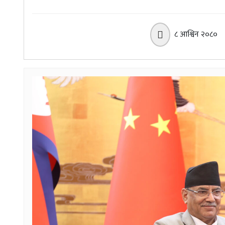
८ आश्विन २०८०