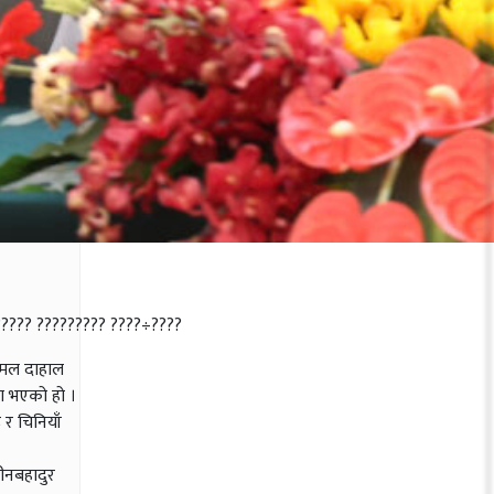
?????? ????????? ????÷????
पकमल दाहाल
ता भएको हो ।
 र चिनियाँ
ीनबहादुर