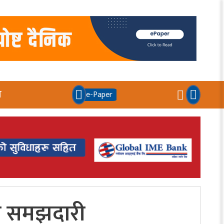
य
e-Paper
 र समझदारी